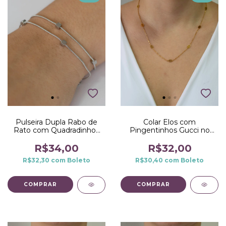
Pulseira Dupla Rabo de
Colar Elos com
Rato com Quadradinhos
Pingentinhos Gucci no
Lisos no Aço
Aço Dourado
R$34,00
R$32,00
R$32,30
com
Boleto
R$30,40
com
Boleto