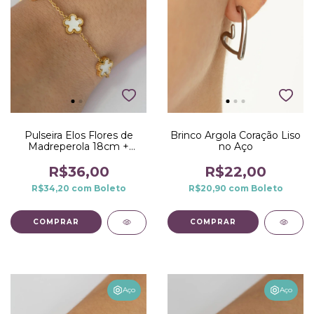
Pulseira Elos Flores de
Brinco Argola Coração Liso
Madreperola 18cm +
no Aço
3,5cm no Aço Dourado
R$36,00
R$22,00
R$34,20
com
Boleto
R$20,90
com
Boleto
Aço
Aço