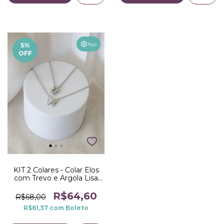
Aço
5
%
OFF
KIT 2 Colares - Colar Elos
com Trevo e Argola Lisa
no Aço, Colar Elos
Cadeadinho com
R$64,60
R$68,00
Pingente de Borboleta no
R$61,37
com
Boleto
Aço