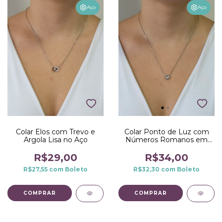
Aço
Aço
Colar Elos com Trevo e
Colar Ponto de Luz com
Argola Lisa no Aço
Números Romanos em
Volta no Aço
R$29,00
R$34,00
R$27,55
com
Boleto
R$32,30
com
Boleto