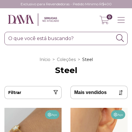
Exclusivo para Revendedoras - Pedido Mínimo R$400
0
Início
>
Coleções
>
Steel
Steel
Filtrar
Aço
Aço