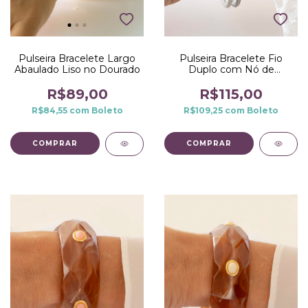
Pulseira Bracelete Largo
Pulseira Bracelete Fio
Abaulado Liso no Dourado
Duplo com Nó de
Microzirconias no Ródio
Branco
R$89,00
R$115,00
R$84,55
com
Boleto
R$109,25
com
Boleto