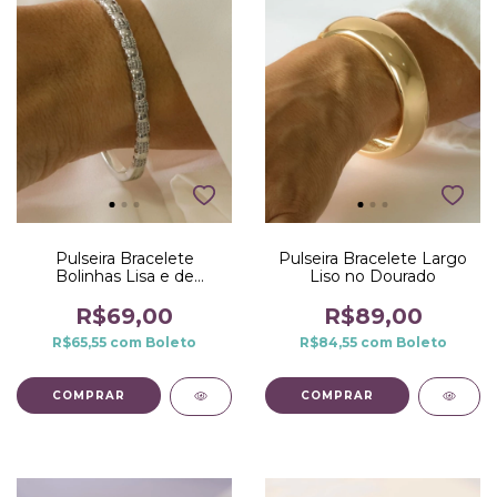
Pulseira Bracelete
Pulseira Bracelete Largo
Bolinhas Lisa e de
Liso no Dourado
Microzirconias no Ródio
Branco
R$69,00
R$89,00
R$65,55
com
Boleto
R$84,55
com
Boleto