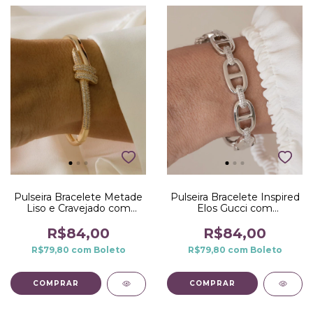
Pulseira Bracelete Metade
Pulseira Bracelete Inspired
Liso e Cravejado com
Elos Gucci com
Duas Tiras no Dourado
Microzirconias no Ródio
Branco
R$84,00
R$84,00
R$79,80
com
Boleto
R$79,80
com
Boleto