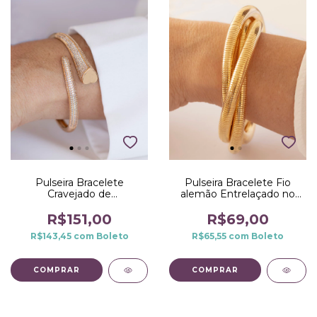
Pulseira Bracelete
Pulseira Bracelete Fio
Cravejado de
alemão Entrelaçado no
Microzirconias e Coração
Dourado
Liso no Dourado
R$151,00
R$69,00
R$143,45
com
Boleto
R$65,55
com
Boleto