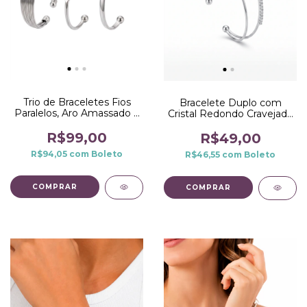
Trio de Braceletes Fios
Bracelete Duplo com
Paralelos, Aro Amassado e
Cristal Redondo Cravejado
Aro Liso Ródio Branco
e Haste Cravejada no
R$99,00
Ródio Branco
R$49,00
R$94,05
com
Boleto
R$46,55
com
Boleto