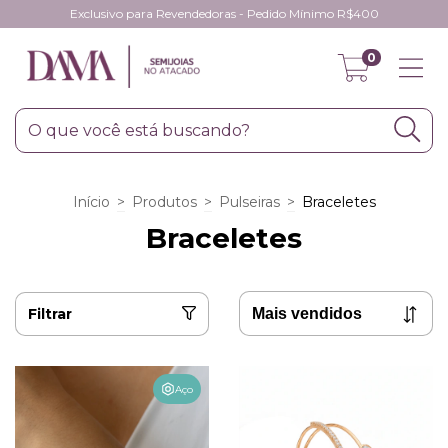
Exclusivo para Revendedoras - Pedido Mínimo R$400
0
Início
>
Produtos
>
Pulseiras
>
Braceletes
Braceletes
Filtrar
Aço