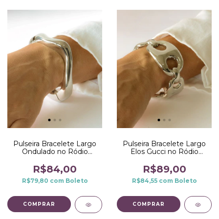
Pulseira Bracelete Largo
Pulseira Bracelete Largo
Ondulado no Ródio
Elos Gucci no Ródio
Branco
Branco
R$84,00
R$89,00
R$79,80
com
Boleto
R$84,55
com
Boleto