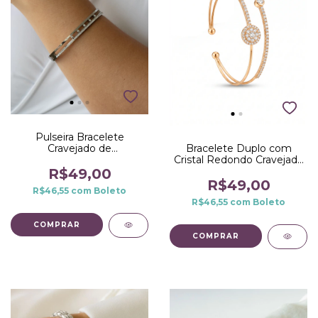
Pulseira Bracelete
Cravejado de
Bracelete Duplo com
Microzirconias no Aço
Cristal Redondo Cravejado
e Haste Cravejada no
R$49,00
Dourado
R$49,00
R$46,55
com
Boleto
R$46,55
com
Boleto