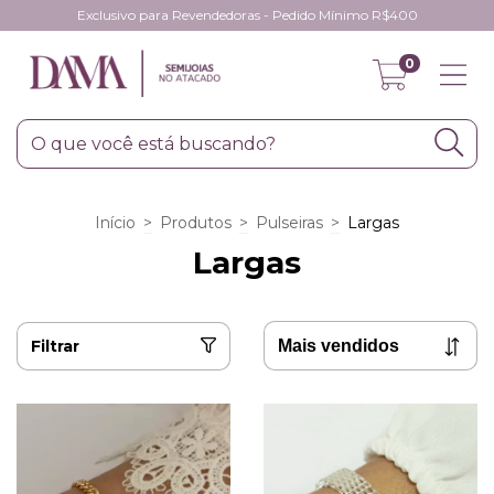
Exclusivo para Revendedoras - Pedido Mínimo R$400
0
Início
>
Produtos
>
Pulseiras
>
Largas
Largas
Filtrar