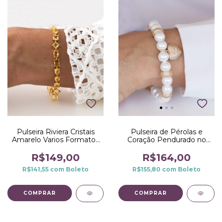
Pulseira Riviera Cristais
Pulseira de Pérolas e
Amarelo Varios Formatos
Coração Pendurado no
no Dourado
Dourado
R$149,00
R$164,00
R$141,55
com
Boleto
R$155,80
com
Boleto