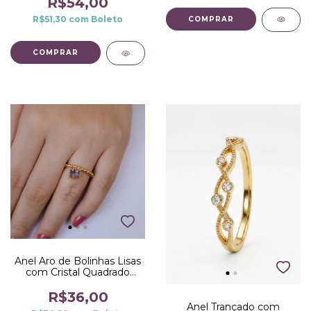
R$54,00
R$51,30
com
Boleto
COMPRAR
COMPRAR
Anel Aro de Bolinhas Lisas
com Cristal Quadrado
Pendurado no Dourado
com Roxo
R$36,00
Anel Trançado com