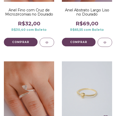
Anel Fino com Cruz de
Anel Abstrato Largo Liso
Microzirconias no Dourado
no Dourado
R$32,00
R$69,00
R$30,40
com
Boleto
R$65,55
com
Boleto
COMPRAR
COMPRAR