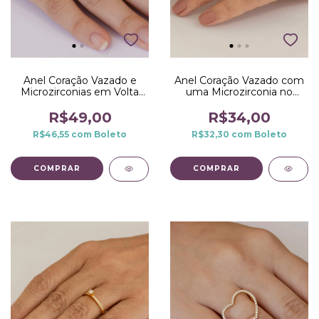
Anel Coração Vazado e
Anel Coração Vazado com
Microzirconias em Volta
uma Microzirconia no
no Dourado
Dourado
R$49,00
R$34,00
R$46,55
com
Boleto
R$32,30
com
Boleto
COMPRAR
COMPRAR