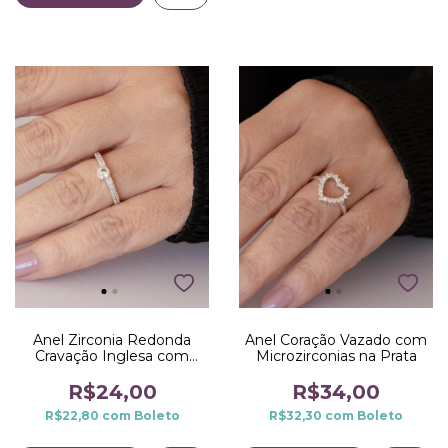
Anel Zirconia Redonda
Anel Coração Vazado com
Cravação Inglesa com
Microzirconias na Prata
Microzirconias dos Lados
na Prata
R$24,00
R$34,00
R$22,80
com
Boleto
R$32,30
com
Boleto