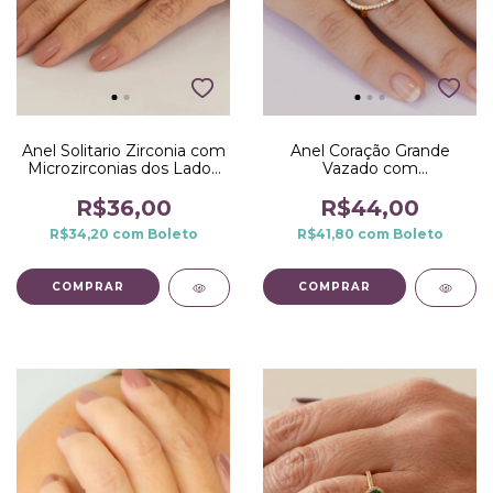
Anel Solitario Zirconia com
Anel Coração Grande
Microzirconias dos Lados
Vazado com
no Dourado
Microzirconias em Volta
no Dourado
R$36,00
R$44,00
R$34,20
com
Boleto
R$41,80
com
Boleto
COMPRAR
COMPRAR