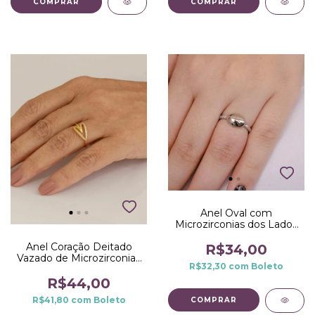
COMPRAR
COMPRAR
Anel Oval com
Microzirconias dos Lados
no Ródio Branco
Anel Coração Deitado
R$34,00
Vazado de Microzirconias
R$32,30
com
Boleto
no Dourado
R$44,00
R$41,80
com
Boleto
COMPRAR