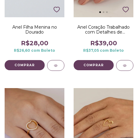
Anel Coração Trabalhado
Anel Filha Menina no
com Detalhes de
Dourado
Microzirconias no Dourado
R$39,00
R$28,00
R$37,05
com
Boleto
R$26,60
com
Boleto
COMPRAR
COMPRAR