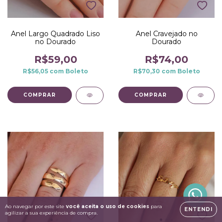
Anel Largo Quadrado Liso
Anel Cravejado no
no Dourado
Dourado
R$59,00
R$74,00
R$56,05
com
Boleto
R$70,30
com
Boleto
COMPRAR
COMPRAR
Ao navegar por este site
você aceita o uso de cookies
para
ENTENDI
agilizar a sua experiência de compra.